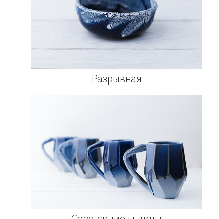
Разрывная
Серо-синие льдины