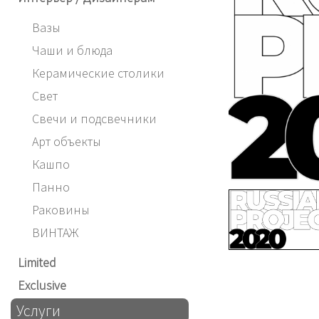
Вазы
Чаши и блюда
Керамические столики
Свет
Свечи и подсвечники
Арт объекты
Кашпо
Панно
Раковины
ВИНТАЖ
Limited
Exclusive
Услуги