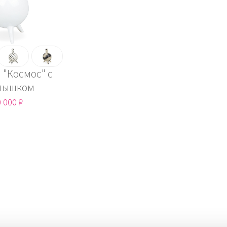
 "Космос" с
лышком
 000 ₽