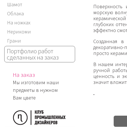
Шамот
Поверхность 
морскую волн
Облака
керамической
На ножках
глубоких отт
эффектно смот
Нерикоми
Грани
Созданная в 
декоративно-п
Портфолио работ
просто керами
сделанных на заказ
В нашем интер
ручной работ
На заказ
ценность и э
значит вложит
Мы изготовим наши
предметы в нужном
.
Вам цвете