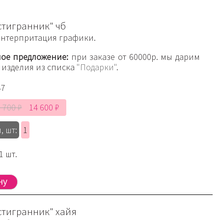
стигранник" чб
интерпритация графики.
ое предложение:
при заказе от 60000р. мы дарим
 изделия из списка
"Подарки"
.
47
 700 ₽
14 600 ₽
, шт:
1
1 шт.
стигранник" хайя