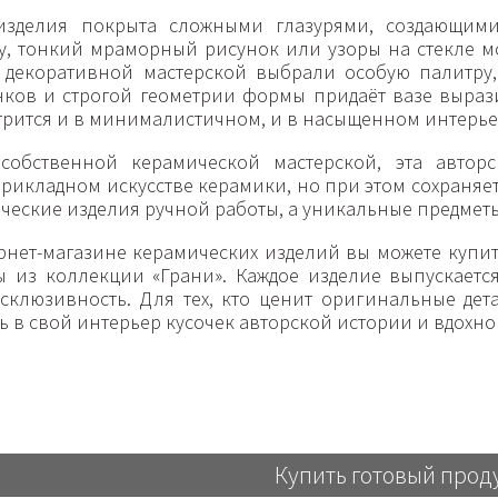
изделия покрыта сложными глазурями, создающим
у, тонкий мраморный рисунок или узоры на стекле м
 декоративной мастерской выбрали особую палитру
енков и строгой геометрии формы придаёт вазе выраз
рится и в минималистичном, и в насыщенном интерье
собственной керамической мастерской, эта автор
рикладном искусстве керамики, но при этом сохраняет
ческие изделия ручной работы, а уникальные предмет
нет-магазине керамических изделий вы можете купит
ы из коллекции «Грани». Каждое изделие выпускаетс
ксклюзивность. Для тех, кто ценит оригинальные дет
ь в свой интерьер кусочек авторской истории и вдохн
Купить готовый прод