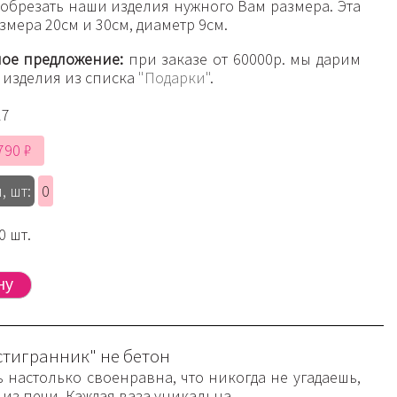
обрезать наши изделия нужного Вам размера. Эта
змера 20см и 30см, диаметр 9см.
ое предложение:
при заказе от 60000р. мы дарим
 изделия из списка
"Подарки"
.
17
790 ₽
, шт:
0
0 шт.
стигранник" не бетон
ь настолько своенравна, что никогда не угадаешь,
 из печи. Каждая ваза уникальна.