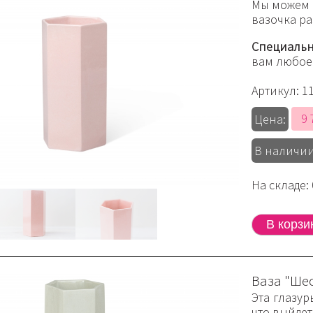
Мы можем 
вазочка ра
Специальн
вам любое
Артикул:
1
9 
Цена:
В наличии
На складе: 
Ваза "Ше
Эта глазур
что выйдет