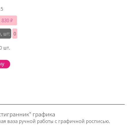
15
 830 ₽
, шт:
0
0 шт.
стигранник" графика
ая ваза ручной работы с графичной росписью.