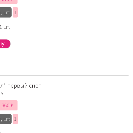
, шт:
1
1 шт.
бл" первый снег
95
 360 ₽
, шт:
1