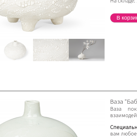
На складе: 
Ваза "Баб
Ваза пок
взаимодейс
Специальн
вам любое