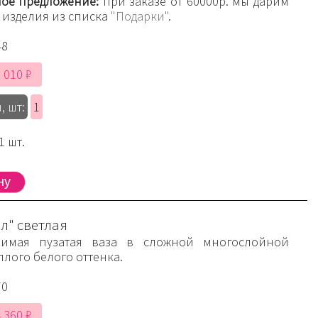
ое предложение:
при заказе от 60000р. мы дарим
 изделия из списка
"Подарки"
.
48
 010 ₽
, шт:
1
1 шт.
л" светлая
имая пузатая ваза в сложной многослойной
плого белого оттенка.
70
 360 ₽