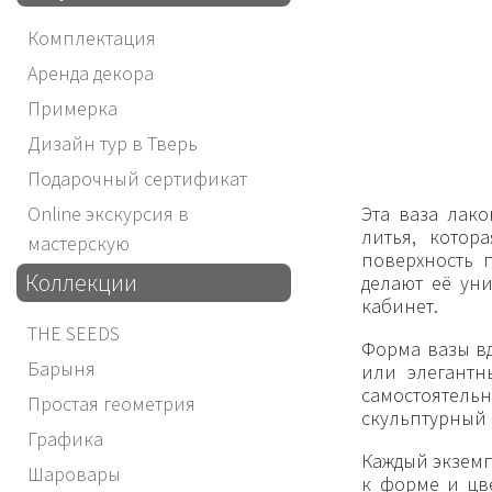
Комплектация
Аренда декора
Примерка
Дизайн тур в Тверь
Подарочный сертификат
Эта ваза лак
Online экскурсия в
литья, котор
мастерскую
поверхность 
Коллекции
делают её ун
кабинет.
THE SEEDS
Форма вазы вд
Барыня
или элегантн
самостоятель
Простая геометрия
скульптурный 
Графика
Каждый экземп
Шаровары
к форме и цв