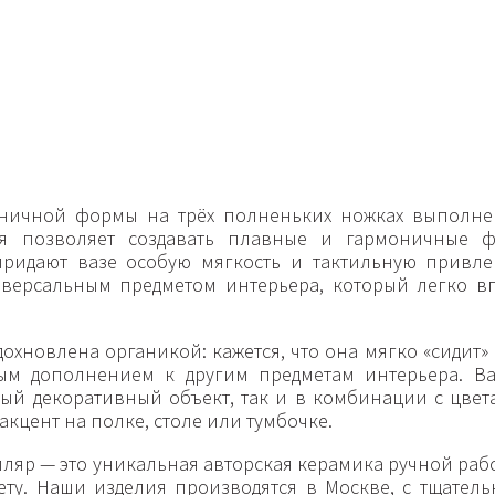
оничной формы на трёх полненьких ножках выполне
ая позволяет создавать плавные и гармоничные 
придают вазе особую мягкость и тактильную привле
иверсальным предметом интерьера, который легко в
охновлена органикой: кажется, что она мягко «сидит»
ым дополнением к другим предметам интерьера. Ва
ный декоративный объект, так и в комбинации с цвет
акцент на полке, столе или тумбочке.
ляр — это уникальная авторская керамика ручной раб
ету. Наши изделия производятся в Москве, с тщатель