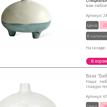
Специальн
вам любое
Артикул:
2
21
Цена:
В наличии
На складе: 
Ваза "Баб
Наша люб
глазури те
Артикул:
6
24
Цена: