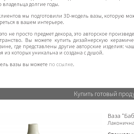
о владельца долгие годы.
клиентов мы подготовили 3D-модель вазы, которую мож
треться в вашем интерьере.
 это не просто предмет декора, это авторское произвед
транство. Вы можете купить дизайнерскую керамич
зине, где представлены другие авторские изделия: ча
я из которых уникальна и создана с душой.
дель вазы вы можете
по ссылке
.
Купить готовый прод
Ваза "Баб
Лаконичная