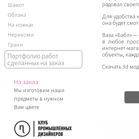
радовал своег
Шамот
Облака
Для удобства 
она будет смо
На ножках
Нерикоми
Ваза «Бабл» —
в любое прос
Грани
интернет-мага
объекты, кажда
Портфолио работ
сделанных на заказ
Скачать 3d мо
На заказ
Мы изготовим наши
предметы в нужном
Вам цвете