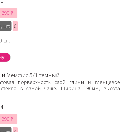
81
 290 ₽
, шт:
0
0 шт.
й Мемфис 5/1 темный
атовая порверхность саой глины и глянцевое
 стекло в самой чаше. Ширина 190мм, высота
64
 290 ₽