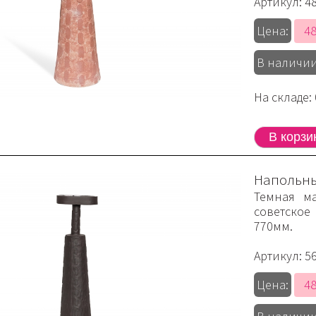
Артикул:
4
48
Цена:
В наличии
На складе: 
Напольны
Темная м
советское
770мм.
Артикул:
5
48
Цена: