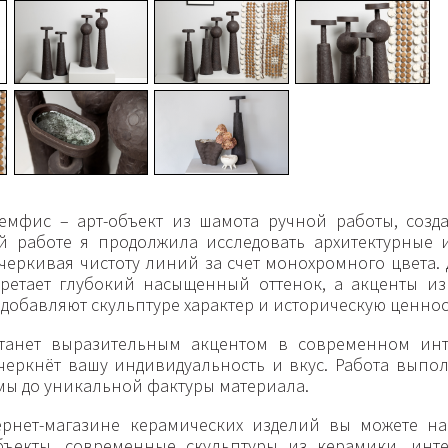
мфис – арт-объект из шамота ручной работы, созд
ой работе я продолжила исследовать архитектурные 
еркивая чистоту линий за счет монохромного цвета. 
ретает глубокий насыщенный оттенок, а акценты из 
 добавляют скульптуре характер и историческую ценнос
станет выразительным акцентом в современном инт
черкнёт вашу индивидуальность и вкус. Работа выпол
ы до уникальной фактуры материала.
рнет-магазине керамических изделий вы можете на
объекты, современные скульптуры из керамики, ин