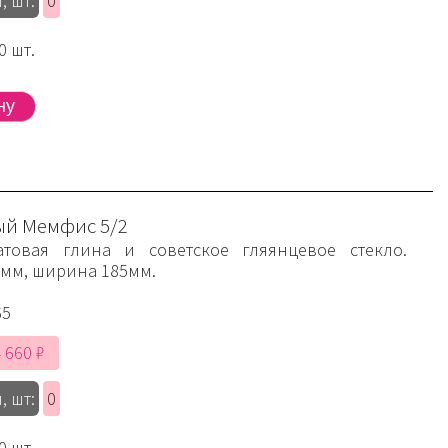
, шт:
0
0 шт.
й Мемфис 5/2
товая глина и советское гляянцевое стекло.
5мм, ширина 185мм.
65
 660 ₽
, шт:
0
0 шт.