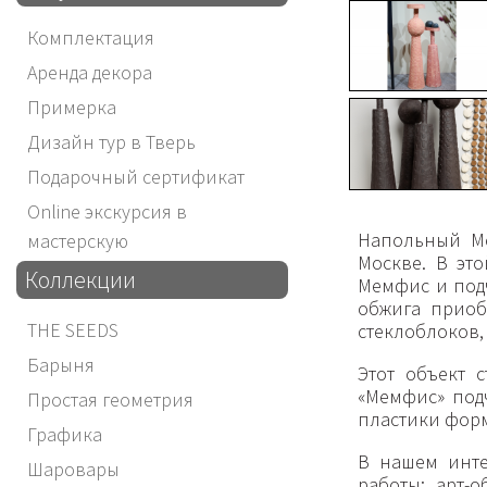
Комплектация
Аренда декора
Примерка
Дизайн тур в Тверь
Подарочный сертификат
Online экскурсия в
Напольный Ме
мастерскую
Москве. В эт
Коллекции
Мемфис и подч
обжига приоб
THE SEEDS
стеклоблоков,
Барыня
Этот объект 
«Мемфис» под
Простая геометрия
пластики форм
Графика
В нашем инте
Шаровары
работы: арт-