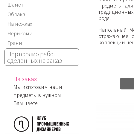
Шамот
предметы для
традиционных
Облака
роде.
На ножках
Напольный Ме
Нерикоми
отражающее с
коллекции це
Грани
Портфолио работ
сделанных на заказ
На заказ
Мы изготовим наши
предметы в нужном
Вам цвете