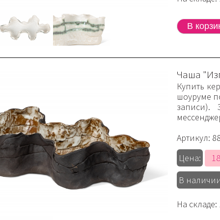
Чаша "Из
Купить ке
шоуруме по
записи).
мессендже
Артикул:
8
18
Цена:
В наличии
На складе: 