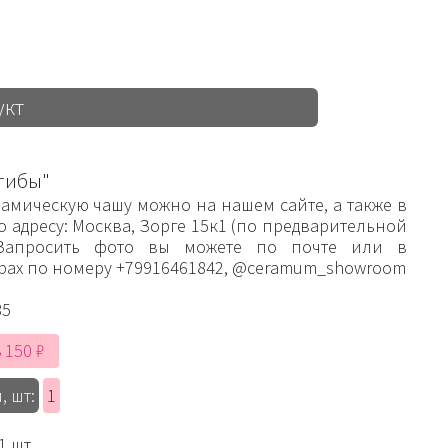
укт
гибы"
рамическую чашу можно на нашем сайте, а также в
 адресу: Москва, Зорге 15к1 (по предварительной
 Запросить фото вы можете по почте или в
рах по номеру +79916461842, @ceramum_showroom
85
 150 ₽
, шт:
1
1 шт.