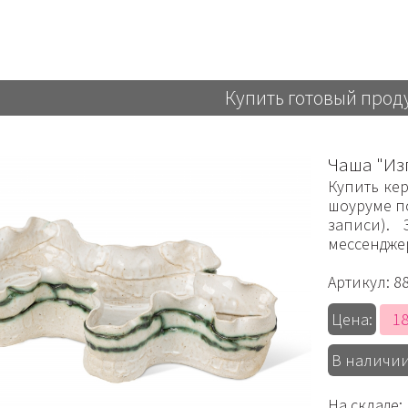
Купить готовый прод
Чаша "Из
Купить ке
шоуруме по
записи).
мессендже
Артикул:
8
18
Цена:
В наличии
На складе: 