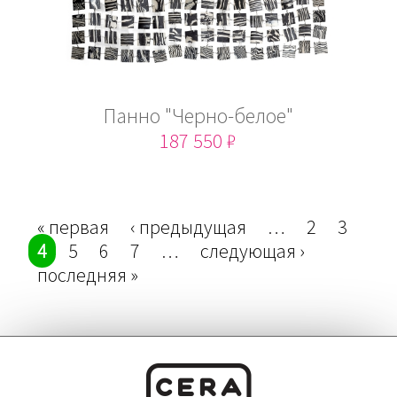
Панно "Черно-белое"
187 550 ₽
Страницы
« первая
‹ предыдущая
…
2
3
4
5
6
7
…
следующая ›
последняя »