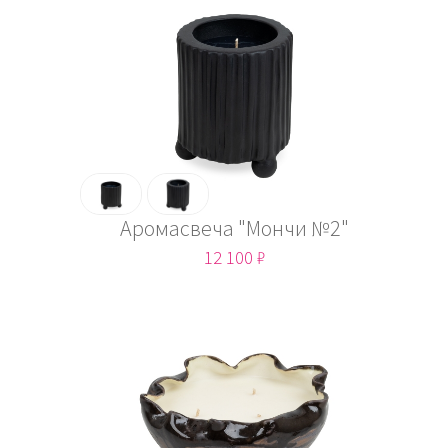
Аромасвеча "Мончи №2"
12 100 ₽