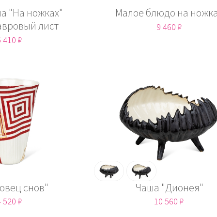
а "На ножках"
Малое блюдо на ножк
лавровый лист
9 460 ₽
 410 ₽
Ловец снов"
Чаша "Дионея"
 520 ₽
10 560 ₽