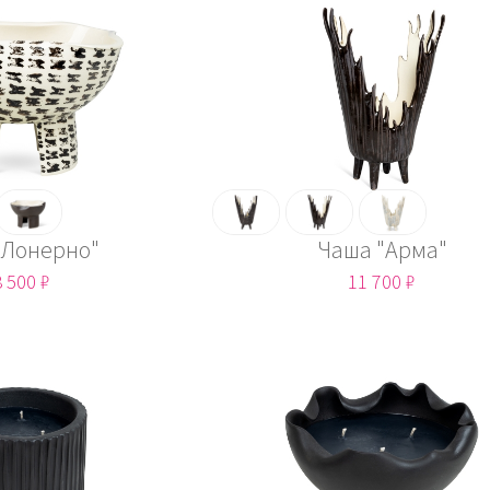
"Лонерно"
Чаша "Арма"
 500 ₽
11 700 ₽