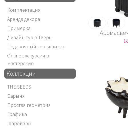
Комплектация
Аренда декора
Примерка
Аромасвеч
Дизайн тур в Тверь
18
Подарочный сертификат
Online экскурсия в
мастерскую
Коллекции
THE SEEDS
Барыня
Простая геометрия
Графика
Шаровары