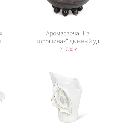
х"
Аромасвеча "На
т
горошинах" дымный уд
21 780 ₽