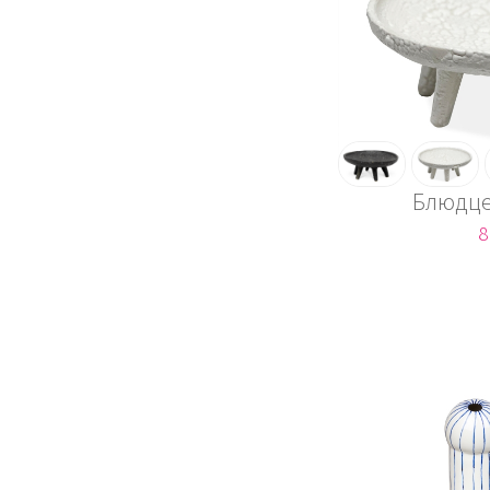
Блюдце
8