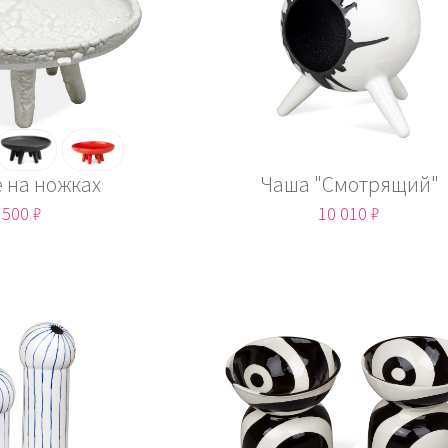
 на ножках
Чаша "Смотрящий"
 500 ₽
10 010 ₽