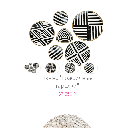
Панно "Графичные
тарелки"
67 650 ₽