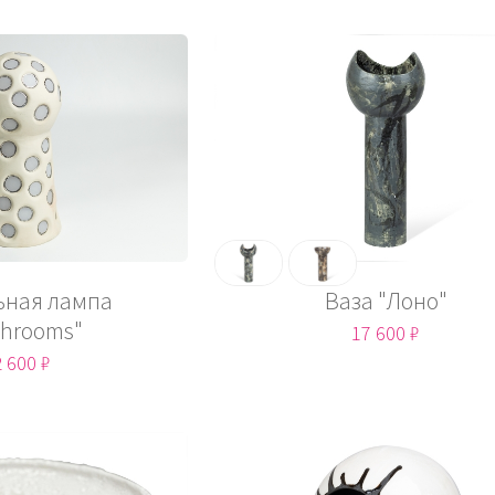
ьная лампа
Ваза "Лоно"
hrooms"
17 600 ₽
 600 ₽