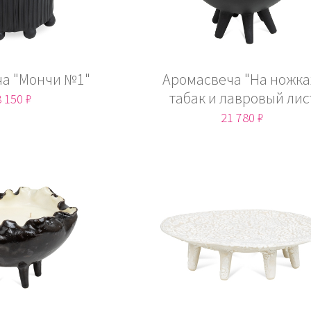
а "Мончи №1"
Аромасвеча "На ножка
табак и лавровый лис
 150 ₽
21 780 ₽