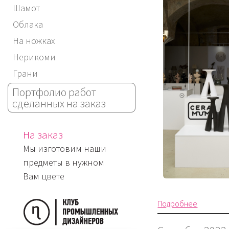
Шамот
Облака
На ножках
Нерикоми
Грани
Портфолио работ
сделанных на заказ
На заказ
Мы изготовим наши
предметы в нужном
Вам цвете
Подробнее