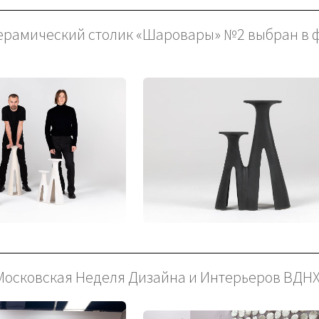
 керамический столик «Шаровары» №2 выбран в
 Московская Неделя Дизайна и Интерьеров ВДН